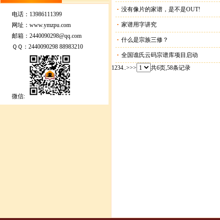
没有像片的家谱，是不是OUT!
电话：13986111399
家谱用字讲究
网址：
www.ymzpu.com
邮箱：
2440090298@qq.com
什么是宗族三修？
ＱＱ：
2440090298
88983210
全国谯氏云码宗谱库项目启动
1
2
3
4
..
>
>>
共6页,58条记录
微信: